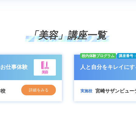
「美容」講座一覧
校内体験プログラム
講座番号：
のお仕事体験
人と自分をキレイにす
美容
詳細をみる
学校
宮崎サザンビュー
実施校